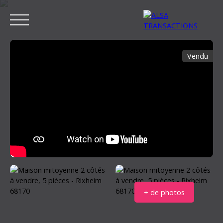
Vendu
ACCUEIL
ACHETER
LOUER
VENDRE
ESTIMER MON BIEN
Estimation
+ de photos