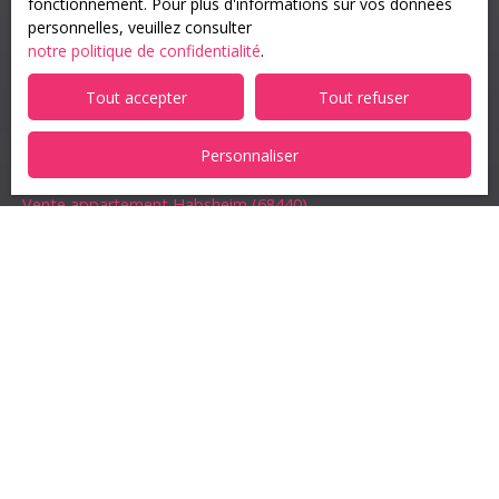
fonctionnement. Pour plus d'informations sur vos données
personnelles, veuillez consulter
notre politique de confidentialité
.
Je recherche un bien
Tout accepter
Tout refuser
Location appartement Mulhouse (68100)
Vente appartement Guebwiller (68500)
Personnaliser
Vente appartement Kingersheim (68260)
Vente appartement Habsheim (68440)
Vente appartement Mulhouse (68100)
Location appartement Sierentz (68510)
Je suis propriétaire
Estimez votre bien
Estimation
Vendre avec nous