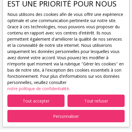
EST UNE PRIORITÉ POUR NOUS
Maison
Nous utilisons des cookies afin de vous offrir une expérience
Localisation
Rixheim (68170)
optimale et une communication pertinente sur notre site.
Grace à ces technologies, nous pouvons vous proposer du
Budget max (€)
contenu en rapport avec vos centres d'intérêt. Ils nous
permettent également d'améliorer la qualité de nos services
et la convivialité de notre site internet. Nous utiliserons
Surface min (m²)
uniquement les données personnelles pour lesquelles vous
avez donné votre accord. Vous pouvez les modifier à
Pièces min
n'importe quel moment via la rubrique ″Gérer les cookies″ en
bas de notre site, à l'exception des cookies essentiels à son
fonctionnement. Pour plus d'informations sur vos données
J'accepte le traitement de mes données personnelles
personnelles, veuillez consulter
conformément au RGPD. Si vous ne souhaitez pas faire
notre politique de confidentialité
.
l'objet de prospection commerciale par voie
téléphonique, vous pouvez vous inscrire gratuitement
Tout accepter
Tout refuser
sur la liste d'opposition au démarchage téléphonique,
prévu par l'article L223-1 du code de la consommation,
sur le site Internet www.bloctel.gouv.fr ou par courrier
Personnaliser
adressé à :