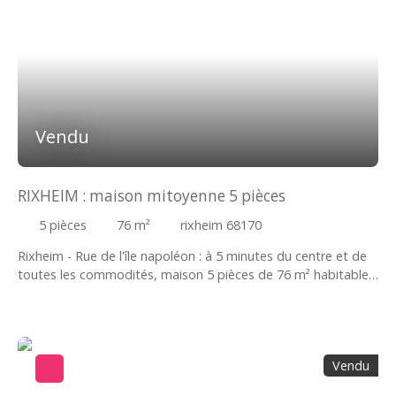
Vendu
RIXHEIM : maison mitoyenne 5 pièces
5
pièces
76
m²
rixheim 68170
Rixheim - Rue de l'île napoléon : à 5 minutes du centre et de
toutes les commodités, maison 5 pièces de 76 m² habitables
sur deux niveaux avec un sous-sol complet, le tout sur 106
m² de terrain. Mitoyenne des 2 côtés, elle se compose d'une
entrée avec WC séparé, un séjour avec balcon et salle à
manger de 19. 04m², une cuisine équipée indépendante avec
Vendu
accès direct au jardin. A l'étage, 3 chambres et une salle
d'eau avec douche. Un sous-sol composé de 3 espaces ainsi