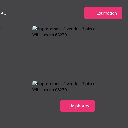
TACT
Estimation
+ de photos