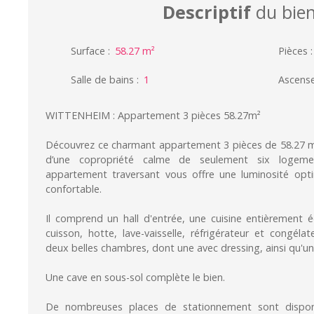
Descriptif
du bie
Surface
:
58.27
m²
Pièces
Salle de bains
:
1
Ascens
WITTENHEIM : Appartement 3 pièces 58.27m²
Découvrez ce charmant appartement 3 pièces de 58.27 m²
d’une copropriété calme de seulement six logeme
appartement traversant vous offre une luminosité opt
confortable.
Il comprend un hall d'entrée, une cuisine entièrement 
cuisson, hotte, lave-vaisselle, réfrigérateur et congéla
deux belles chambres, dont une avec dressing, ainsi qu'une
Une cave en sous-sol complète le bien.
De nombreuses places de stationnement sont dispon