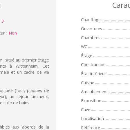
n
Carac
Chauffage
:
3
Ouvertures
eur
:
Non
Chambres
WC
Étage
, situé au premier étage
Construction
nts à Wittenheim. Cet
imale et un cadre de vie
État intérieur
Cuisine
équipée (four, plaques de
Ameublement
teur), un séjour lumineux,
Exposition
 salle de bains.
Cave
Localisation
ibles aux abords de la
Référence