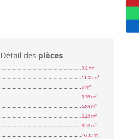
Détail des
pièces
3.2 m²
11.05 m²
9 m²
3.56 m²
6.89 m²
2.26 m²
9.52 m²
16.35 m²