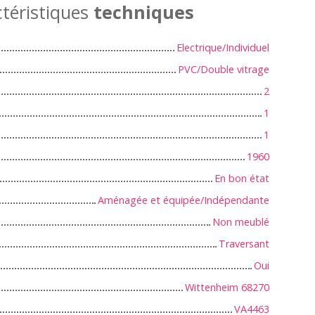
téristiques
techniques
Electrique/Individuel
PVC/Double vitrage
2
1
1
1960
En bon état
Aménagée et équipée/Indépendante
Non meublé
Traversant
Oui
Wittenheim 68270
VA4463