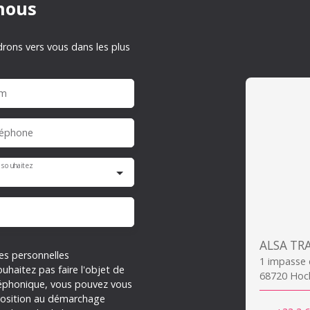
nous
drons vers vous dans les plus
m
léphone
 souhaitez
es personnelles
1 impasse
haitez pas faire l'objet de
68720 Hoc
léphonique, vous pouvez vous
opposition au démarchage