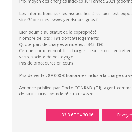
Prix moyen des énergies indexés sur l'année 2021 (abonn
Les informations sur les risques liés à ce bien est expo
site Géorisques : www.georisques.gouv.fr
Bien soumis au statut de la copropriété :
Nombre de lots : 191 dont 94 logements
Quote-part de charges annuelles : 843.43€
Ce que comprennent les charges : eau froide, entreti
verts, société de nettoyage...
Pas de procédures en cours
Prix de vente : 89 000 € honoraires inclus à la charge du v
Annonce publiée par Elodie CONRAD (E.I), agent commer
de MULHOUSE sous le n° 919 034 678
+33 3 67 94 30 06
Envoyer