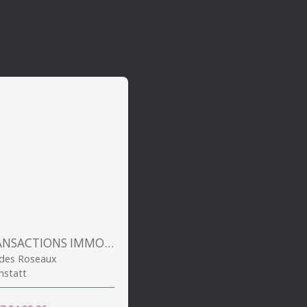
ALSA TRANSACTIONS IMMOBILIERES
 des Roseaux
hstatt