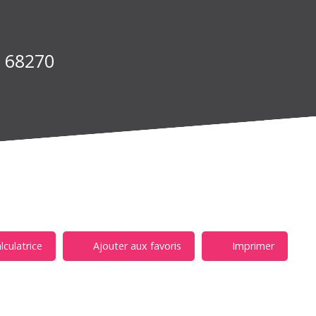
m 68270
lculatrice
Ajouter aux favoris
Imprimer