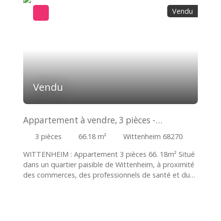
Vendu
Vendu
Appartement à vendre, 3 pièces -
Wittenheim 68270
3
pièces
66.18
m²
Wittenheim 68270
WITTENHEIM : Appartement 3 pièces 66. 18m² Situé
dans un quartier paisible de Wittenheim, à proximité
des commerces, des professionnels de santé et du
parcours de santé. Au rez de chaussée surélevé d'une
petite copropriété , il se compose d'une entrée, une
cuisine équipée indépendante et un séjour. L'espace
nuit se compose de deux confortables chambres de