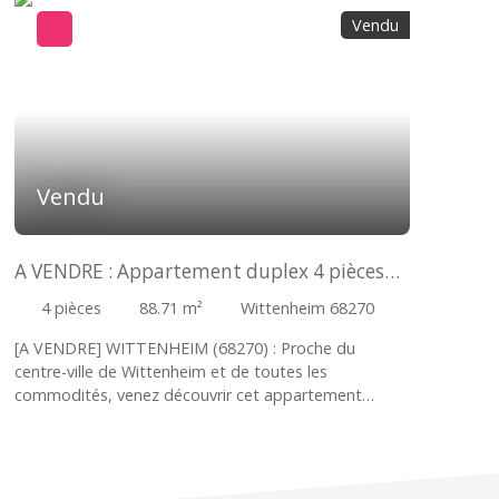
Vendu
Vendu
A VENDRE : Appartement duplex 4 pièces
avec garage
4
pièces
88.71
m²
Wittenheim 68270
[A VENDRE] WITTENHEIM (68270)
:
Proche du
centre-ville de Wittenheim et de toutes les
commodités, venez découvrir cet appartement
atypique de type 3/4 pièces et sa partie en duplex !
Dans un environnement calme, cet appartement
atypique au très bon état d'entretien offre un
spacieux et lumineux séjour de 44,35 m², avec son