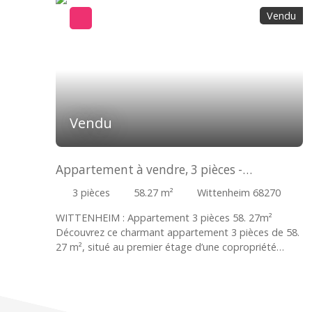
Vendu
Vendu
Appartement à vendre, 3 pièces -
Wittenheim 68270
3
pièces
58.27
m²
Wittenheim 68270
WITTENHEIM : Appartement 3 pièces 58. 27m²
Découvrez ce charmant appartement 3 pièces de 58.
27 m², situé au premier étage d’une copropriété
calme de seulement six logements à Wittenheim. Cet
appartement traversant vous offre une luminosité
optimale et un cadre de vie confortable. Il comprend
un hall d'entrée, une cuisine entièrement équipée