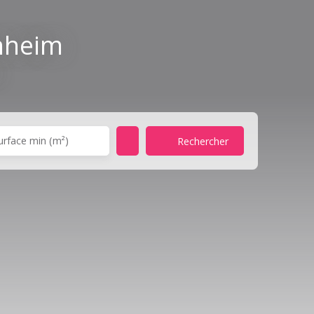
nheim
urface min (m²)
Rechercher