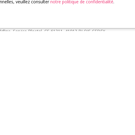
nelles, veuillez consulter
notre politique de confidentialité
.
tuitement sur la liste d'opposition au démarchage téléphonique, prévu
ode de la consommation, sur le site Internet www.bloctel.gouv.fr ou 
ldline, Service Bloctel, CS 61311, 41013 BLOIS CEDEX.
ir plus sur le traitement de vos données personnelles, veuillez cons
 confidentialité
.
Recevoir des annonces
Je suis propriétaire
Estimez votre bien