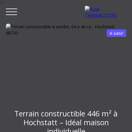
A saisir
ACCUEIL
ACHETER
LOUER
VENDRE
ESTIMER MON BIEN
Estimation
Terrain constructible 446 m² à
Hochstatt – Idéal maison
individuelle