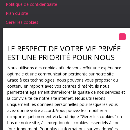
Politique de confidentialité
Plan du site
Gérer les cookies
Propulsé par
LE RESPECT DE VOTRE VIE PRIVÉE
EST UNE PRIORITÉ POUR NOUS
+33 3 67 94 30 06
Nous utilisons des cookies afin de vous offrir une expérience
optimale et une communication pertinente sur notre site.
Grace à ces technologies, nous pouvons vous proposer du
contenu en rapport avec vos centres d'intérêt. Ils nous
1 impasse des Roseaux
permettent également d'améliorer la qualité de nos services et
68720 Hochstatt
la convivialité de notre site internet. Nous utiliserons
uniquement les données personnelles pour lesquelles vous
avez donné votre accord. Vous pouvez les modifier à
n'importe quel moment via la rubrique ″Gérer les cookies″ en
bas de notre site, à l'exception des cookies essentiels à son
fonctionnement. Pour plus d'informations sur vos données