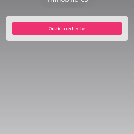
Ouvrir la recherche
Type d'offre
Vente
Type de bien
Maison
Localisation
Fessenheim (68740)
Budget max (€)
Surface min (m²)
Rechercher