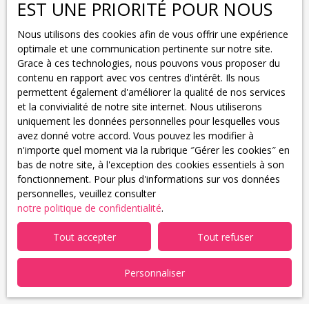
EST UNE PRIORITÉ POUR NOUS
J'accepte le traitement de mes données personnelles
Nous utilisons des cookies afin de vous offrir une expérience
conformément au RGPD. Si vous ne souhaitez pas faire
optimale et une communication pertinente sur notre site.
l'objet de prospection commerciale par voie
Grace à ces technologies, nous pouvons vous proposer du
téléphonique, vous pouvez vous inscrire gratuitement
contenu en rapport avec vos centres d'intérêt. Ils nous
sur la liste d'opposition au démarchage téléphonique,
permettent également d'améliorer la qualité de nos services
prévu par l'article L223-1 du code de la consommation,
et la convivialité de notre site internet. Nous utiliserons
sur le site Internet www.bloctel.gouv.fr ou par courrier
uniquement les données personnelles pour lesquelles vous
adressé à :
avez donné votre accord. Vous pouvez les modifier à
n'importe quel moment via la rubrique ″Gérer les cookies″ en
Société Worldline, Service Bloctel, CS 61311, 41013
bas de notre site, à l'exception des cookies essentiels à son
BLOIS CEDEX.
fonctionnement. Pour plus d'informations sur vos données
personnelles, veuillez consulter
Pour en savoir plus sur le traitement de vos données
notre politique de confidentialité
.
personnelles, veuillez consulter notre
politique de
confidentialité
.
Tout accepter
Tout refuser
Personnaliser
Recevoir des annonces