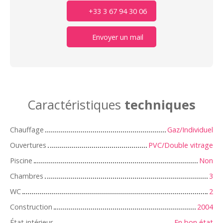
+33 3 67 94 30 06
Envoyer un mail
Caractéristiques
techniques
Chauffage
Gaz/Individuel
Ouvertures
PVC/Double vitrage
Piscine
Non
Chambres
3
WC
2
Construction
2004
État intérieur
En bon état