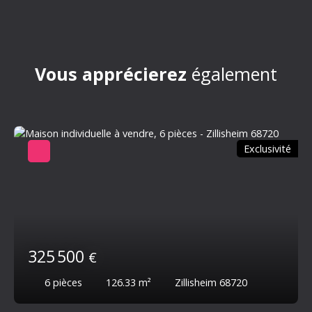
Vous apprécierez
également
Exclusivité
325 500
€
6
pièces
126.33
m²
Zillisheim 68720