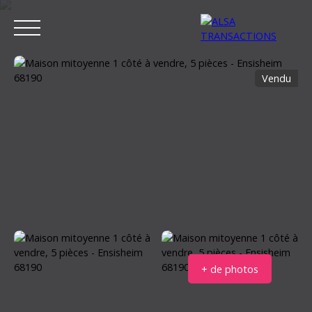
Vendu
ACCUEIL
ACHETER
LOUER
VENDRE
ESTIMER MON BIEN
Estimation
+ de photos