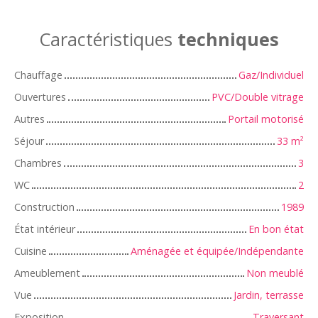
Caractéristiques
techniques
Chauffage
Gaz/Individuel
Ouvertures
PVC/Double vitrage
Autres
Portail motorisé
Séjour
33
m²
Chambres
3
WC
2
Construction
1989
État intérieur
En bon état
Cuisine
Aménagée et équipée/Indépendante
Ameublement
Non meublé
Vue
Jardin, terrasse
Exposition
Traversant