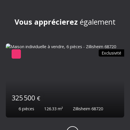
Vous apprécierez
également
Exclusivité
325 500
€
6
pièces
126.33
m²
Zillisheim 68720