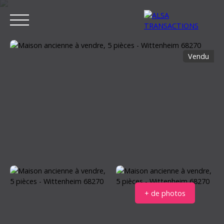
Vendu
ACCUEIL
ACHETER
LOUER
VENDRE
ESTIMER MON BIEN
Estimation
+ de photos