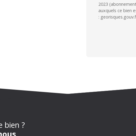
2023 (abonnements 
auxquels ce bien e
: georisques.gouv.f
e bien ?
nous