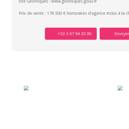
site Géorisques : www.georisques.gouv.fr
Prix de vente : 178 500 € honoraires d'agence inclus à la 
+33 3 67 94 30 06
Envoyer