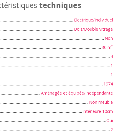
téristiques
techniques
Electrique/Individuel
Bois/Double vitrage
Non
30
m²
4
1
1
1974
Aménagée et équipée/Indépendante
Non meublé
intérieure 10cm
Oui
2