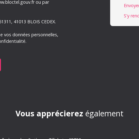
w.bloctel.gouv.fr ou par
Envoyer
S'y ren
S 61311, 41013 BLOIS CEDEX.
 de vos données personnelles,
nfidentialité
.
Vous apprécierez
également