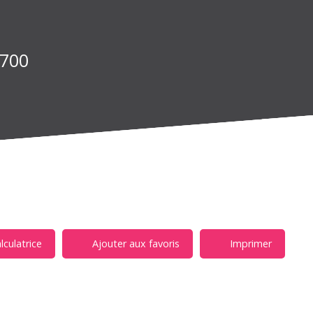
5700
lculatrice
Ajouter aux favoris
Imprimer