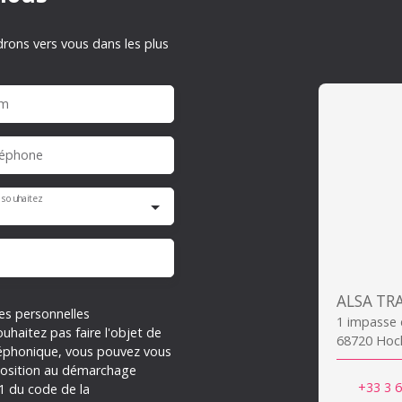
drons vers vous dans les plus
m
léphone
 souhaitez
es personnelles
1 impasse
haitez pas faire l'objet de
68720 Hoc
léphonique, vous pouvez vous
opposition au démarchage
+33 3 6
-1 du code de la