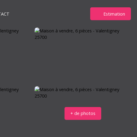
TACT
Estimation
+ de photos