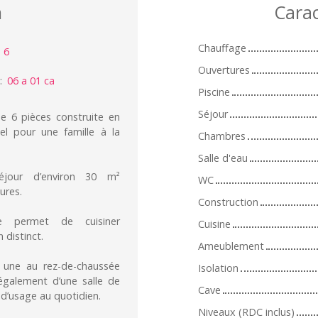
n
Carac
Chauffage
:
6
Ouvertures
:
06 a 01 ca
Piscine
Séjour
e 6 pièces construite en
l pour une famille à la
Chambres
Salle d'eau
éjour d’environ 30 m²
WC
ures.
Construction
e permet de cuisiner
Cuisine
 distinct.
Ameublement
 une au rez-de-chaussée
Isolation
également d’une salle de
Cave
 d’usage au quotidien.
Niveaux (RDC inclus)