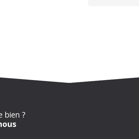
e bien ?
nous