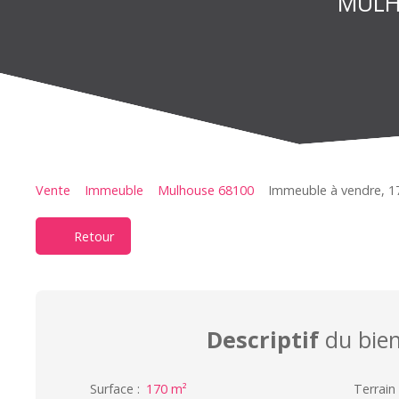
MULHO
Vente
Immeuble
Mulhouse 68100
Immeuble à vendre, 1
Retour
Descriptif
du bie
Surface
:
170
m²
Terrain