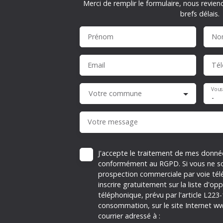
Merci de remplir le formulaire, nous revien
brefs délais.
Prénom
No
Email
Té
Vous
Votre commune
-
Votre message
J'accepte le traitement de mes donné
conformément au RGPD. Si vous ne sou
prospection commerciale par voie té
inscrire gratuitement sur la liste d'
téléphonique, prévu par l'article L223
consommation, sur le site Internet ww
courrier adressé à :