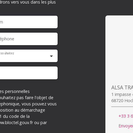
drons vers vous dans les plus
m
léphone
 souhaitez
es personnelles
1 impasse
haitez pas faire l'objet de
68720 Hoc
léphonique, vous pouvez vous
opposition au démarchage
+33 3 6
-1 du code de la
w.bloctel.gouv.fr ou par
Envoyer