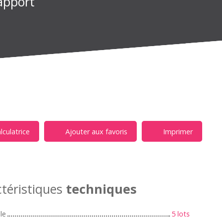
apport
lculatrice
Ajouter aux favoris
Imprimer
téristiques
techniques
le
5 lots