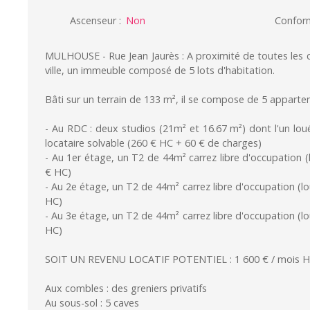
Ascenseur
:
Non
Confor
MULHOUSE - Rue Jean Jaurès : A proximité de toutes les
ville, un immeuble composé de 5 lots d'habitation.
Bâti sur un terrain de 133 m², il se compose de 5 appart
- Au RDC : deux studios (21m² et 16.67 m²) dont l'un l
locataire solvable (260 € HC + 60 € de charges)
- Au 1er étage, un T2 de 44m² carrez libre d'occupation
€ HC)
- Au 2e étage, un T2 de 44m² carrez libre d'occupation (
HC)
- Au 3e étage, un T2 de 44m² carrez libre d'occupation (
HC)
SOIT UN REVENU LOCATIF POTENTIEL : 1 600 € / mois HC
Aux combles : des greniers privatifs
Au sous-sol : 5 caves