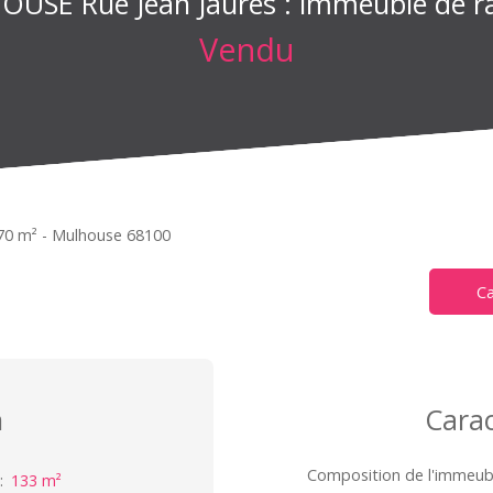
USE Rue Jean Jaurès : immeuble de r
Vendu
70 m² - Mulhouse 68100
Ca
n
Carac
Composition de l'immeub
:
133
m²