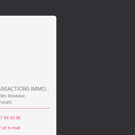
ALSA TRANSACTIONS IMMOBILIERES
 des Roseaux
hstatt
7 94 30 06
 un e-mail