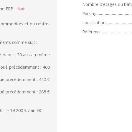
Nombre d'étages du bât
me ERP
:
Non
Parking
Localisation
 commodités et du centre-
Référence
ements comme suit :
oué depuis 20 ans au même
 (loué précédemment : 400
loué précédemment : 440 €
loué précédemment : 285 €
 => 19 200 € / an HC