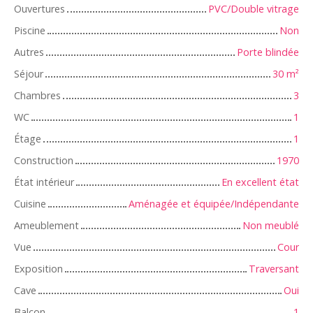
Ouvertures
PVC/Double vitrage
Piscine
Non
Autres
Porte blindée
Séjour
30
m²
Chambres
3
WC
1
Étage
1
Construction
1970
État intérieur
En excellent état
Cuisine
Aménagée et équipée/Indépendante
Ameublement
Non meublé
Vue
Cour
Exposition
Traversant
Cave
Oui
Balcon
1