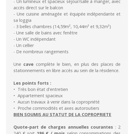
- Un lumineux et spacieux séjour/salle à manger, avec
accès direct sur le balcon
- Une cuisine aménagée et équipée indépendante et
sa loggia
- 3 belles chambres (14,59m², 10,44m² et 9,32m²)
- Une salle de bains avec fenêtre
- Un WC indépendant
- Un cellier
- De nombreux rangements
Une
cave
complète le bien, en plus des places de
stationnements en libre accès au sein de la résidence.
Les points forts :
Très bon état d'entretien
Appartement spacieux
Aucun travaux à venir dans la copropriété
Proche commodités et axes autoroutiers
BIEN SOUMIS AU STATUT DE LA COPROPRIETE
Quote-part de charges annuelles courantes
: 2
240 € soit
186
€ / mois
selon consommations des