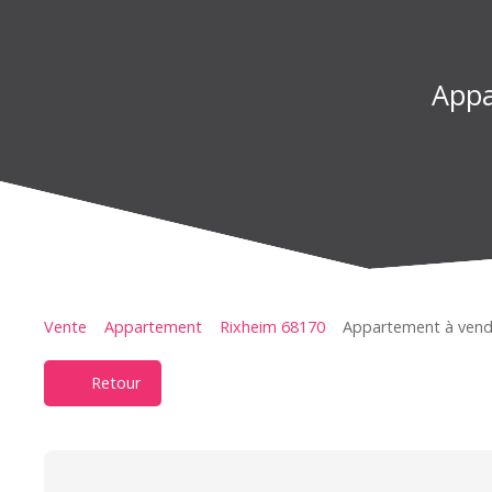
Appa
Vente
Appartement
Rixheim 68170
Appartement à vendr
Retour