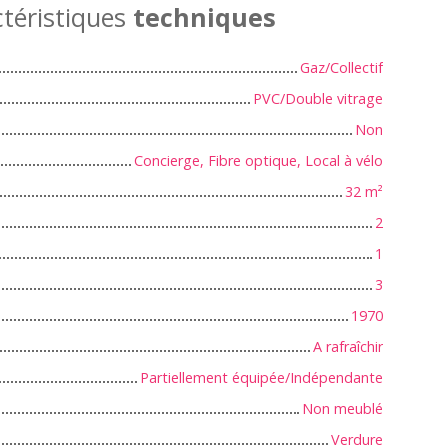
téristiques
techniques
Gaz/Collectif
PVC/Double vitrage
Non
Concierge, Fibre optique, Local à vélo
32
m²
2
1
3
1970
A rafraîchir
Partiellement équipée/Indépendante
Non meublé
Verdure