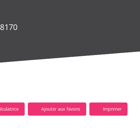
68170
lculatrice
Ajouter aux favoris
Imprimer