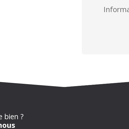
Inform
e bien ?
nous