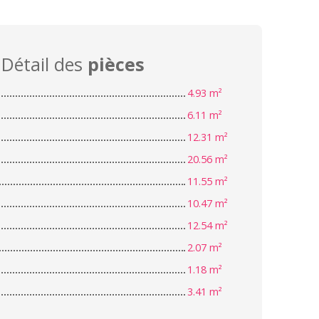
Détail des
pièces
4.93 m²
6.11 m²
12.31 m²
20.56 m²
11.55 m²
10.47 m²
12.54 m²
2.07 m²
1.18 m²
3.41 m²