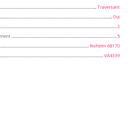
Traversant
Oui
2
iment
5
Rixheim 68170
VA4339