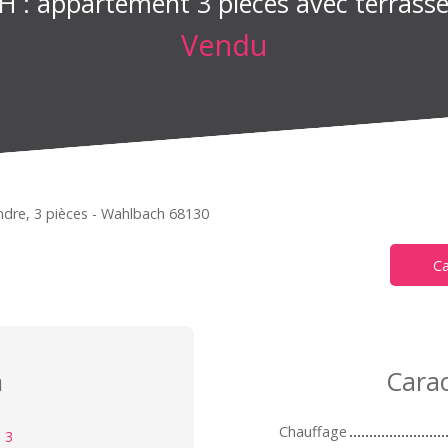
: appartement 3 pièces avec terrasse
Vendu
dre, 3 pièces - Wahlbach 68130
Ca
n
Carac
Chauffage
:
3