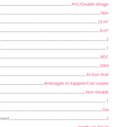
PVC/Double vitrage
Non
23
m²
8
m²
2
1
RDC
2004
En bon état
Aménagée et équipée/Coin cuisine
Non meublé
1
Oui
iment
2