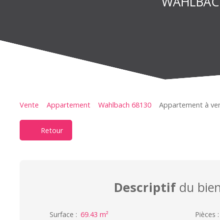
WAHLBACH 
Vente
Appartement
Wahlbach 68130
Appartement à ven
Retour
Descriptif
du bie
Surface
:
69.43
m²
Pièces