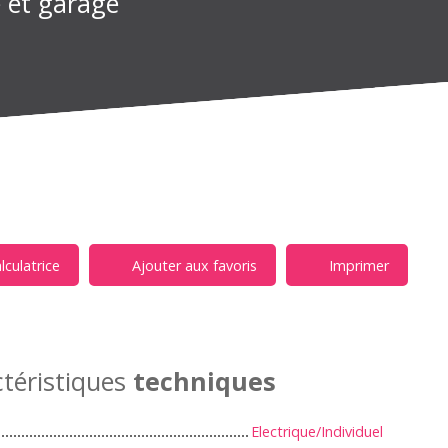
 et garage
lculatrice
Ajouter aux favoris
Imprimer
téristiques
techniques
Electrique/Individuel