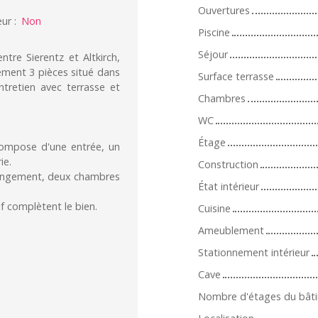
Ouvertures
eur
:
Non
Piscine
Séjour
re Sierentz et Altkirch,
ement 3 pièces situé dans
Surface terrasse
tretien avec terrasse et
Chambres
WC
Étage
ompose d'une entrée, un
rie.
Construction
rangement, deux chambres
État intérieur
f complètent le bien.
Cuisine
Ameublement
Stationnement intérieur
Cave
Nombre d'étages du bât