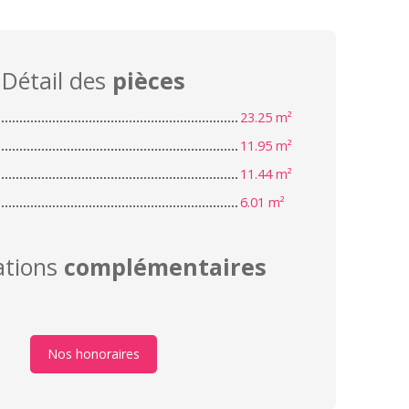
Détail des
pièces
23.25 m²
11.95 m²
11.44 m²
6.01 m²
ations
complémentaires
Nos honoraires