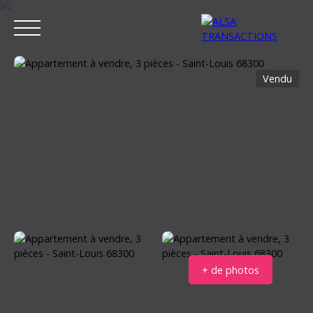
Vendu
ACCUEIL
ACHETER
LOUER
VENDRE
ESTIMER MON BIEN
Estimation
+ de photos