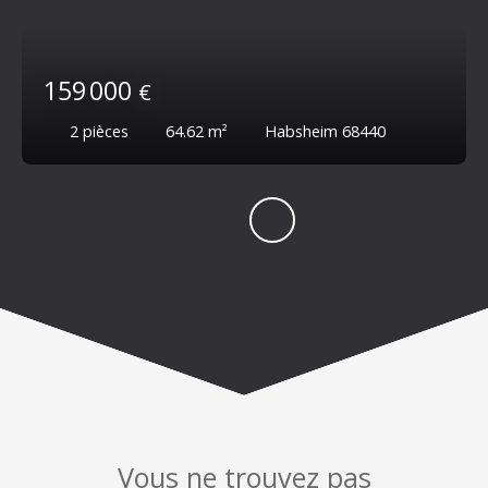
159 000
€
2
pièces
64.62
m²
Habsheim 68440
Vous ne trouvez pas