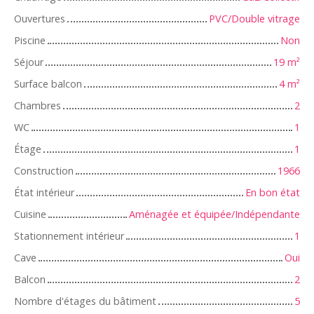
Ouvertures
PVC/Double vitrage
Piscine
Non
Séjour
19
m²
Surface balcon
4
m²
Chambres
2
WC
1
Étage
1
Construction
1966
État intérieur
En bon état
Cuisine
Aménagée et équipée/Indépendante
Stationnement intérieur
1
Cave
Oui
Balcon
2
Nombre d'étages du bâtiment
5