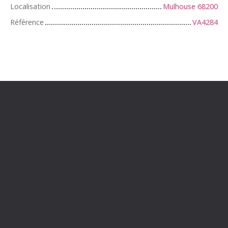
Localisation
Mulhouse 68200
Référence
VA4284
+
−