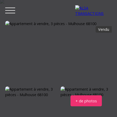
Vendu
ACCUEIL
ACHETER
LOUER
VENDRE
ESTIMER MON BIEN
Estimation
+ de photos