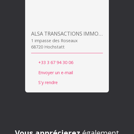
ALSA TRANSACTIONS IMMOBILIERES
1 impasse des Roseaux
68720 Hochstatt
+33 3 67 94 30 06
Envoyer un e-mail
S'y rendre
Vous apprécierez
également