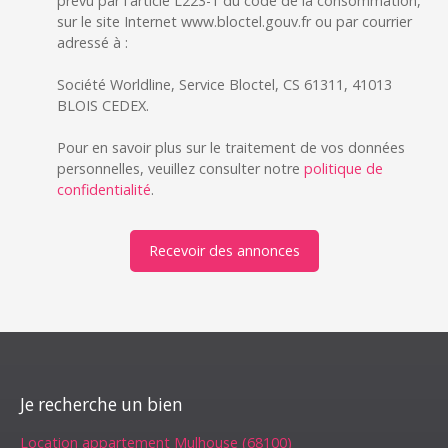
prévu par l'article L223-1 du code de la consommation,
sur le site Internet www.bloctel.gouv.fr ou par courrier
adressé à :
Société Worldline, Service Bloctel, CS 61311, 41013
BLOIS CEDEX.
Pour en savoir plus sur le traitement de vos données
personnelles, veuillez consulter notre
politique de
confidentialité
.
Recevoir des annonces
Je recherche un bien
Location appartement Mulhouse (68100)