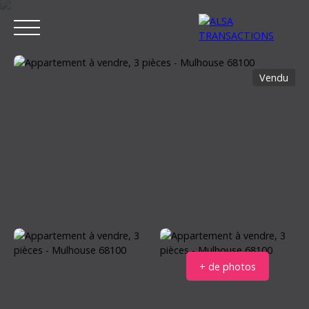
Vendu
ACCUEIL
ACHETER
LOUER
VENDRE
ESTIMER MON BIEN
Estimation
+ de photos