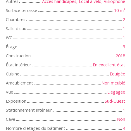
Autres
Accès handicapés, Local à vélo, Visiophone
Surface terrasse
10
m²
Chambres
2
Salle d'eau
1
WC
1
Étage
3
Construction
2018
État intérieur
En excellent état
Cuisine
Equipée
Ameublement
Non meublé
Vue
Dégagée
Exposition
Sud-Ouest
Stationnement intérieur
1
Cave
Non
Nombre d'étages du bâtiment
4