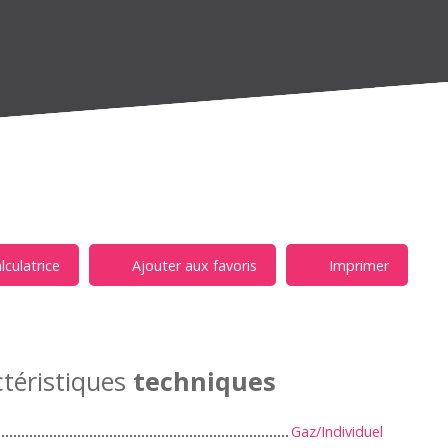
lculatrice
Ajouter aux favoris
Imprimer
téristiques
techniques
Gaz/Individuel