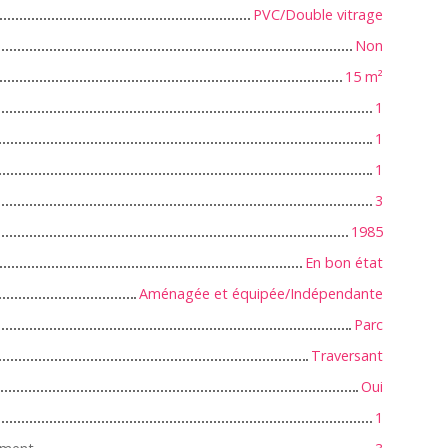
PVC/Double vitrage
Non
15
m²
1
1
1
3
1985
En bon état
Aménagée et équipée/Indépendante
Parc
Traversant
Oui
1