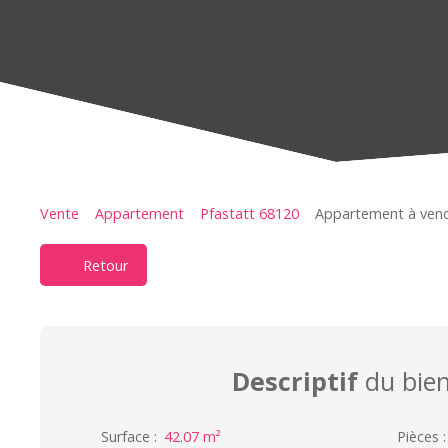
Vente
Appartement
Pfastatt 68120
Appartement à vendr
Retour
Descriptif
du bie
Surface
:
42.07
m²
Pièces