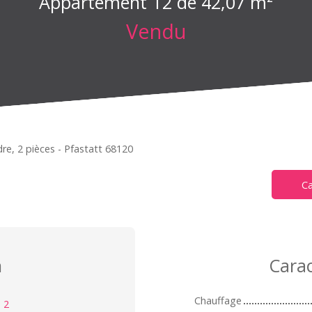
Appartement T2 de 42,07 m²
Vendu
e, 2 pièces - Pfastatt 68120
Ca
n
Carac
Chauffage
:
2