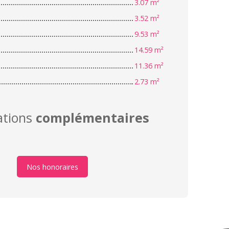
3.07 m²
3.52 m²
9.53 m²
14.59 m²
11.36 m²
2.73 m²
ations
complémentaires
Nos honoraires