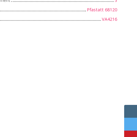
iment
3
Pfastatt 68120
VA4216