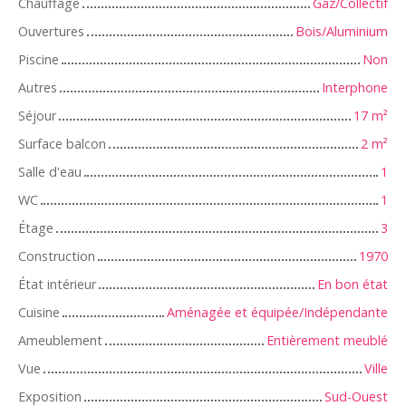
Chauffage
Gaz/Collectif
Ouvertures
Bois/Aluminium
Piscine
Non
Autres
Interphone
Séjour
17
m²
Surface balcon
2
m²
Salle d'eau
1
WC
1
Étage
3
Construction
1970
État intérieur
En bon état
Cuisine
Aménagée et équipée/Indépendante
Ameublement
Entièrement meublé
Vue
Ville
Exposition
Sud-Ouest