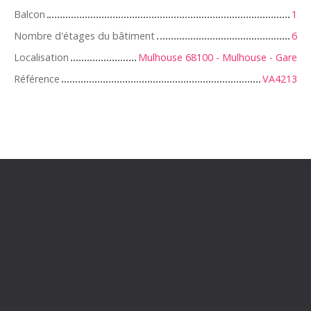
Balcon
1
Nombre d'étages du bâtiment
6
Localisation
Mulhouse 68100 - Mulhouse - Gare
Référence
VA4213
+