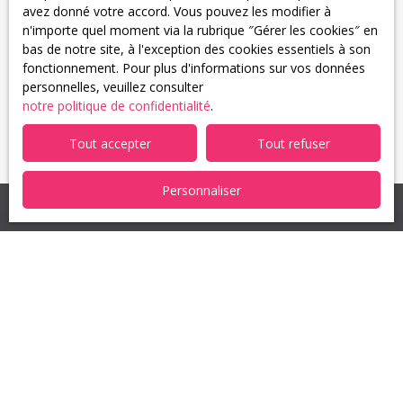
avez donné votre accord. Vous pouvez les modifier à
Pour en savoir plus sur le traitement de vos données
n'importe quel moment via la rubrique ″Gérer les cookies″ en
personnelles, veuillez consulter notre
politique de
bas de notre site, à l'exception des cookies essentiels à son
confidentialité
.
fonctionnement. Pour plus d'informations sur vos données
personnelles, veuillez consulter
notre politique de confidentialité
.
Recevoir des annonces
Tout accepter
Tout refuser
Personnaliser
Je recherche un bien
Location appartement Mulhouse (68100)
Vente appartement Guebwiller (68500)
Vente appartement Habsheim (68440)
Vente appartement Mulhouse (68100)
Location appartement Sierentz (68510)