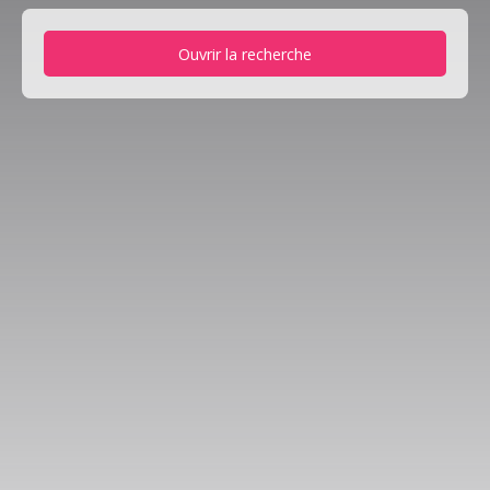
Ouvrir la recherche
Type d'offre
Location
Type de bien
Appartement
Localisation
Rixheim (68170)
Loyer max (€/mois)
Surface min (m²)
Rechercher