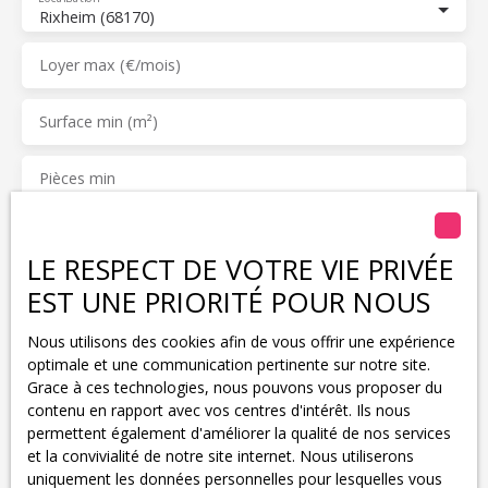
Rixheim (68170)
Loyer max (€/mois)
Surface min (m²)
Pièces min
J'accepte le traitement de mes données personnelles
conformément au RGPD. Si vous ne souhaitez pas faire
LE RESPECT DE VOTRE VIE PRIVÉE
l'objet de prospection commerciale par voie
EST UNE PRIORITÉ POUR NOUS
téléphonique, vous pouvez vous inscrire gratuitement
sur la liste d'opposition au démarchage téléphonique,
Nous utilisons des cookies afin de vous offrir une expérience
prévu par l'article L223-1 du code de la consommation,
optimale et une communication pertinente sur notre site.
sur le site Internet www.bloctel.gouv.fr ou par courrier
Grace à ces technologies, nous pouvons vous proposer du
adressé à :
contenu en rapport avec vos centres d'intérêt. Ils nous
permettent également d'améliorer la qualité de nos services
Société Worldline, Service Bloctel, CS 61311, 41013
et la convivialité de notre site internet. Nous utiliserons
BLOIS CEDEX.
uniquement les données personnelles pour lesquelles vous