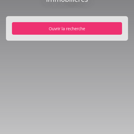
Ouvrir la recherche
Type d'offre
Location
Type de bien
Appartement
Localisation
Cernay (68700)
Loyer max (€/mois)
Surface min (m²)
Rechercher