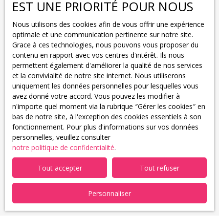
EST UNE PRIORITÉ POUR NOUS
J'accepte le traitement de mes données personnelles
Nous utilisons des cookies afin de vous offrir une expérience
conformément au RGPD. Si vous ne souhaitez pas faire
optimale et une communication pertinente sur notre site.
l'objet de prospection commerciale par voie
Grace à ces technologies, nous pouvons vous proposer du
téléphonique, vous pouvez vous inscrire gratuitement
contenu en rapport avec vos centres d'intérêt. Ils nous
sur la liste d'opposition au démarchage téléphonique,
permettent également d'améliorer la qualité de nos services
prévu par l'article L223-1 du code de la consommation,
et la convivialité de notre site internet. Nous utiliserons
sur le site Internet www.bloctel.gouv.fr ou par courrier
uniquement les données personnelles pour lesquelles vous
adressé à :
avez donné votre accord. Vous pouvez les modifier à
n'importe quel moment via la rubrique ″Gérer les cookies″ en
Société Worldline, Service Bloctel, CS 61311, 41013
bas de notre site, à l'exception des cookies essentiels à son
BLOIS CEDEX.
fonctionnement. Pour plus d'informations sur vos données
personnelles, veuillez consulter
Pour en savoir plus sur le traitement de vos données
notre politique de confidentialité
.
personnelles, veuillez consulter notre
politique de
confidentialité
.
Tout accepter
Tout refuser
Personnaliser
Recevoir des annonces