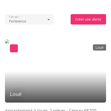
Trier par
Créer une alerte
Pertinence
Loué
Loué
Appartement à louer, 2 pièces - Cernay 68700