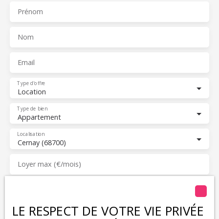
Dépôt de garantie : 700 € (1 mois de loyer hors charges)
Prénom
Honoraires d'agence à la charge du locataire : 597. 60 € dont
199. 20 € pour la réalisation de l'état des lieux d'entrée.
Nom
Email
Type d'offre
Location
Type de bien
Appartement
Localisation
Cernay (68700)
Loyer max (€/mois)
Surface min (m²)
LE RESPECT DE VOTRE VIE PRIVÉE
Pièces min