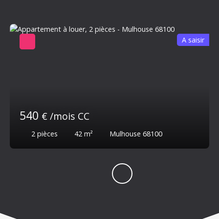
A saisir
540
€ /mois CC
2
pièces
42
m²
Mulhouse 68100