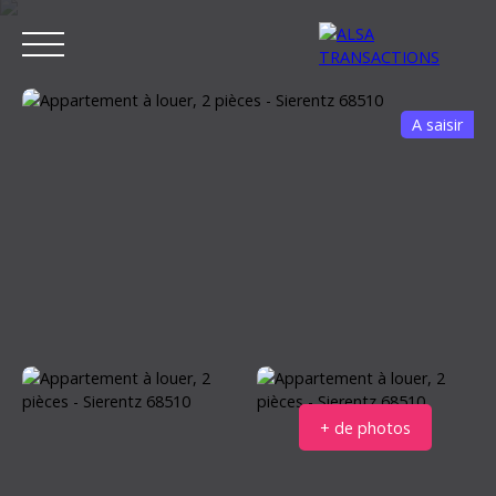
A saisir
ACCUEIL
ACHETER
LOUER
VENDRE
ESTIMER MON BIEN
Estimation
+ de photos